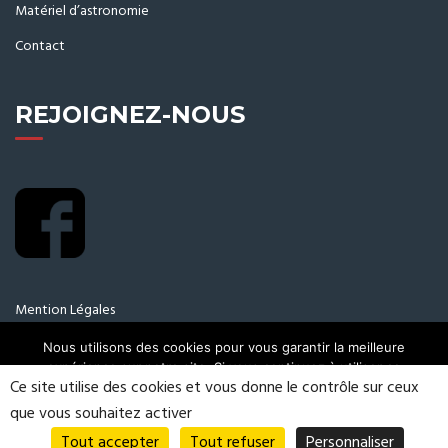
Matériel d’astronomie
Contact
REJOIGNEZ-NOUS
Mention Légales
Nous utilisons des cookies pour vous garantir la meilleure
expérience sur notre site. Si vous continuez à utiliser ce
Ce site utilise des cookies et vous donne le contrôle sur ceux
dernier, nous considérerons que vous acceptez l'utilisation des
cookies.
que vous souhaitez activer
2018 © Tous droits réservés.
Création et référencement du site internet :
Ok
Tout accepter
Tout refuser
Personnaliser
IMS ON LINE